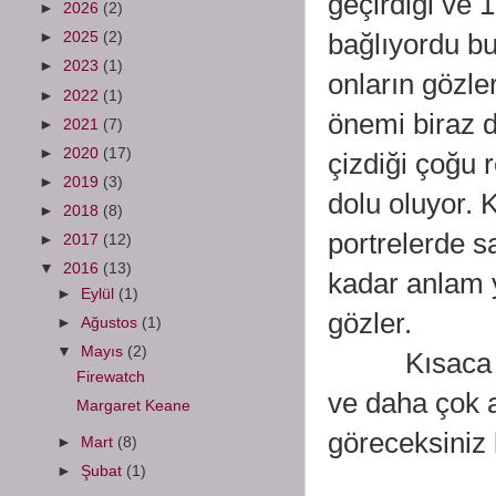
geçirdiği ve 
►
2026
(2)
bağlıyordu bu
►
2025
(2)
►
2023
(1)
onların gözle
►
2022
(1)
önemi biraz d
►
2021
(7)
►
2020
(17)
çizdiği çoğu 
►
2019
(3)
dolu oluyor. 
►
2018
(8)
portrelerde s
►
2017
(12)
▼
2016
(13)
kadar anlam y
►
Eylül
(1)
gözler.
►
Ağustos
(1)
▼
Mayıs
(2)
Kısaca tanıt
Firewatch
ve daha çok a
Margaret Keane
göreceksiniz
►
Mart
(8)
►
Şubat
(1)