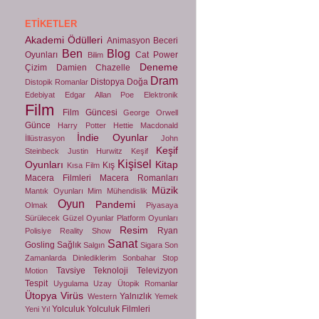
ETIKETLER
Akademi Ödülleri
Animasyon
Beceri
Ben
Blog
Oyunları
Cat Power
Bilim
Deneme
Çizim
Damien Chazelle
Dram
Distopya
Doğa
Distopik Romanlar
Edebiyat
Edgar Allan Poe
Elektronik
Film
Film Güncesi
George Orwell
Günce
Harry Potter
Hettie Macdonald
İndie Oyunlar
İllüstrasyon
John
Keşif
Steinbeck
Justin Hurwitz
Keşif
Kişisel
Oyunları
Kitap
Kış
Kısa Film
Macera Filmleri
Macera Romanları
Müzik
Mantık Oyunları
Mim
Mühendislik
Oyun
Pandemi
Olmak
Piyasaya
Sürülecek Güzel Oyunlar
Platform Oyunları
Resim
Ryan
Polisiye
Reality Show
Sanat
Gosling
Sağlık
Salgın
Sigara
Son
Zamanlarda Dinlediklerim
Sonbahar
Stop
Tavsiye
Teknoloji
Televizyon
Motion
Tespit
Uygulama
Uzay
Ütopik Romanlar
Ütopya
Virüs
Yalnızlık
Western
Yemek
Yolculuk
Yolculuk Filmleri
Yeni Yıl