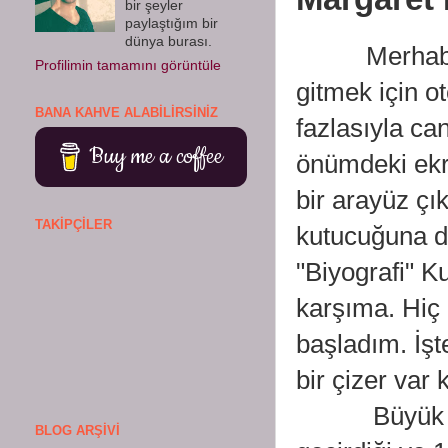
bir şeyler
paylaştığım bir
dünya burası.
Merhaba değe
Profilimin tamamını görüntüle
gitmek için o
BANA KAHVE ALABILIRSINIZ
fazlasıyla c
Buy me a coffee
önümdeki ekr
bir arayüz çık
TAKIPÇILER
kutucuğuna d
"Biyografi" K
karşıma. Hiç
başladım. İşt
bir çizer var
Büyük Gözle
BLOG ARŞIVI