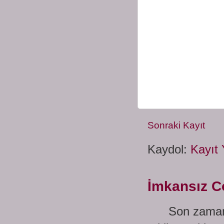
Sonraki Kayıt
Kaydol:
Kayıt 
İmkansız C
Son zamanlar