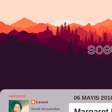
HAKKIMDA
06 MAYIS 201
Levent
Kendi dünyamdan
Margaret