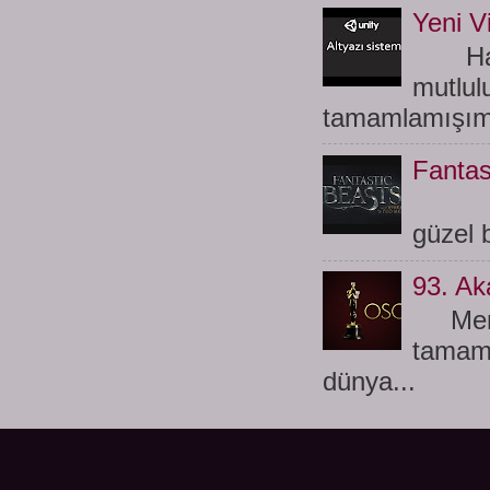
Yeni Vi
Hayat
mutlul
tamamlamışım
Fantas
Merh
güzel b
93. Ak
Merhab
tamaml
dünya...