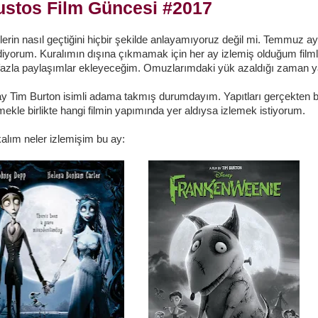
stos Film Güncesi #2017
rin nasıl geçtiğini hiçbir şekilde anlayamıyoruz değil mi. Temmuz a
diyorum. Kuralımın dışına çıkmamak için her ay izlemiş olduğum fil
fazla paylaşımlar ekleyeceğim. Omuzlarımdaki yük azaldığı zaman 
 Tim Burton isimli adama takmış durumdayım. Yapıtları gerçekten 
ekle birlikte hangi filmin yapımında yer aldıysa izlemek istiyorum.
ım neler izlemişim bu ay: