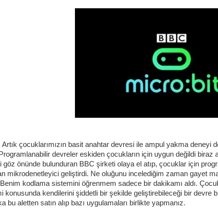
 çocuklarımızın basit anahtar devresi ile ampul yakma deneyi devr
 Programlanabilir devreler eskiden çocukların için uygun değildi biraz a
 göz önünde bulunduran BBC şirketi olaya el atıp, çocuklar için progra
n mikrodenetleyici geliştirdi. Ne oluğunu incelediğim zaman gayet mant
. Benim kodlama sistemini öğrenmem sadece bir dakikamı aldı. Çocukl
i konusunda kendilerini şiddetli bir şekilde geliştirebileceği bir dev
a bu aletten satın alıp bazı uygulamaları birlikte yapmanız.