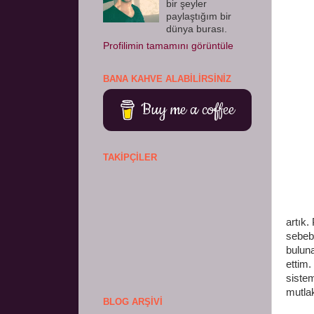
bir şeyler
paylaştığım bir
dünya burası.
Profilimin tamamını görüntüle
BANA KAHVE ALABILIRSINIZ
Buy me a coffee
TAKIPÇILER
Artık
artık.
sebebi
buluna
ettim
sistem
mutlak
BLOG ARŞIVI