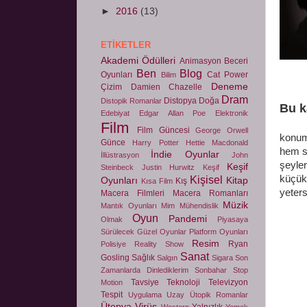
►
2016
(13)
ETIKETLER
Akademi Ödülleri
Animasyon
Beceri
Ben
Blog
Oyunları
Cat Power
Bilim
Deneme
Çizim
Damien Chazelle
Dram
Distopya
Doğa
Distopik Romanlar
Bu k
Edebiyat
Edgar Allan Poe
Elektronik
Evet 
Film
Film Güncesi
George Orwell
konuma
Günce
Harry Potter
Hettie Macdonald
hem s
İndie Oyunlar
İllüstrasyon
John
şeyler
Keşif
Steinbeck
Justin Hurwitz
Keşif
Kişisel
küçük 
Oyunları
Kitap
Kış
Kısa Film
yeters
Macera Filmleri
Macera Romanları
Müzik
Mantık Oyunları
Mim
Mühendislik
Oyun
Pandemi
Olmak
Piyasaya
Sürülecek Güzel Oyunlar
Platform Oyunları
Resim
Ryan
Polisiye
Reality Show
Sanat
Gosling
Sağlık
Salgın
Sigara
Son
Zamanlarda Dinlediklerim
Sonbahar
Stop
Tavsiye
Teknoloji
Televizyon
Motion
Tespit
Uygulama
Uzay
Ütopik Romanlar
Ütopya
Virüs
Yalnızlık
Western
Yemek