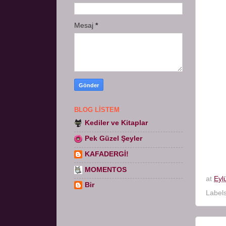
Mesaj
*
BLOG LISTEM
Kediler ve Kitaplar
Pek Güzel Şeyler
KAFADERGİ!
MOMENTOS
at
Eyl
Bir
Label