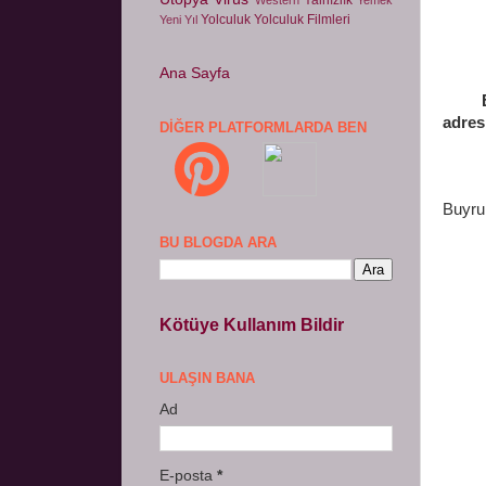
Yolculuk
Yolculuk Filmleri
Yeni Yıl
Ana Sayfa
Eğer 
adres
DIĞER PLATFORMLARDA BEN
Buyrun
BU BLOGDA ARA
Kötüye Kullanım Bildir
ULAŞIN BANA
Ad
E-posta
*