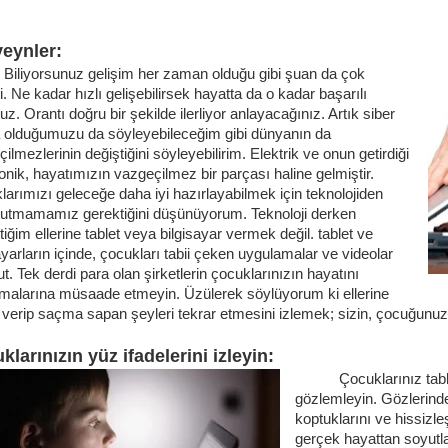
eynler:
orsunuz gelişim her zaman olduğu gibi şuan da çok
. Ne kadar hızlı gelişebilirsek hayatta da o kadar başarılı
uz. Orantı doğru bir şekilde ilerliyor anlayacağınız. Artık siber
 olduğumuzu da söyleyebileceğim gibi dünyanın da
ilmezlerinin değiştiğini söyleyebilirim. Elektrik ve onun getirdiği
onik, hayatımızın vazgeçilmez bir parçası haline gelmiştir.
arımızı geleceğe daha iyi hazırlayabilmek için teknolojiden
tutmamamız gerektiğini düşünüyorum. Teknoloji derken
tiğim ellerine tablet veya bilgisayar vermek değil. tablet ve
ayarların içinde, çocukları tabii çeken uygulamalar ve videolar
. Tek derdi para olan şirketlerin çocuklarınızın hayatını
tmalarına müsaade etmeyin. Üzülerek söylüyorum ki ellerine
i verip saçma sapan şeyleri tekrar etmesini izlemek; sizin, çocuğunu
klarınızın yüz ifadelerini izleyin:
Çocuklarınız tabl
gözlemleyin. Gözlerin
koptuklarını ve hissizl
gerçek hayattan soyutl