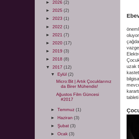
►
2026
(2)
►
2025
(2)
Ebev
►
2023
(1)
Biliy
►
2022
(1)
önemli
►
2021
(7)
oluyor
çağda
►
2020
(17)
vazgeç
►
2019
(3)
Elektr
►
2018
(8)
Çocukl
uzak 
▼
2017
(12)
kastet
▼
Eylül
(2)
bilgis
Micro:Bit | Artık Çocuklarınız
mevcut
da Birer Mühendis!
karar
Ağustos Film Güncesi
tablet
#2017
►
Temmuz
(1)
Çocu
►
Haziran
(3)
►
Şubat
(3)
►
Ocak
(3)