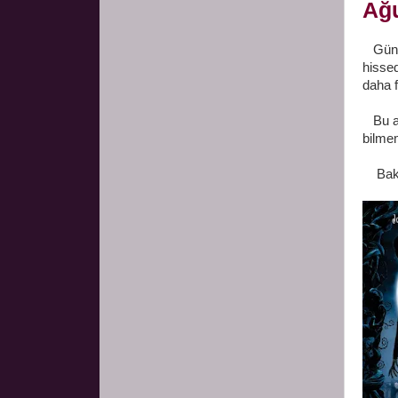
Ağu
Günle
hisse
daha 
Bu ay
bilmem
Bakal