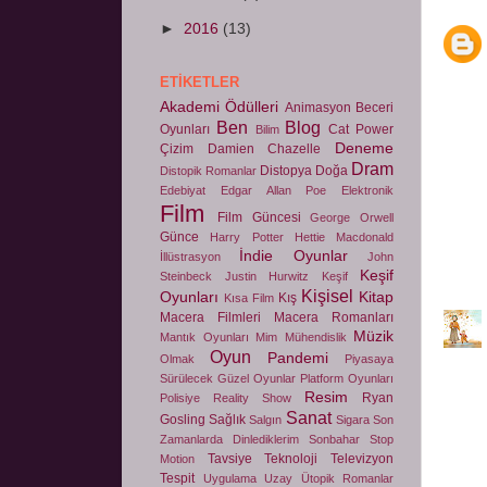
►
2016
(13)
ETIKETLER
Akademi Ödülleri
Animasyon
Beceri
Ben
Blog
Oyunları
Cat Power
Bilim
Deneme
Çizim
Damien Chazelle
Dram
Distopya
Doğa
Distopik Romanlar
Edebiyat
Edgar Allan Poe
Elektronik
Film
Film Güncesi
George Orwell
Günce
Harry Potter
Hettie Macdonald
İndie Oyunlar
İllüstrasyon
John
Keşif
Steinbeck
Justin Hurwitz
Keşif
Kişisel
Oyunları
Kitap
Kış
Kısa Film
Macera Filmleri
Macera Romanları
Müzik
Mantık Oyunları
Mim
Mühendislik
Oyun
Pandemi
Olmak
Piyasaya
Sürülecek Güzel Oyunlar
Platform Oyunları
Resim
Ryan
Polisiye
Reality Show
Sanat
Gosling
Sağlık
Salgın
Sigara
Son
Zamanlarda Dinlediklerim
Sonbahar
Stop
Tavsiye
Teknoloji
Televizyon
Motion
Tespit
Uygulama
Uzay
Ütopik Romanlar