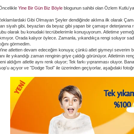
elikle
Yine Bir Gün Biz Böyle
blogunun sahibi olan Özlem Kutlu'ya 
mlardaki Gibi Olmayan Şeyler dendiğinde aklıma ilk olarak Çamaşı
arı siyah gibi, beyazları da beyaz gibi yapan bir çamaşır deterjanın
bu olarak bu konudaki tecrübelerimle konuşuyorum. Atletime yemeği
ıkmıyor. Orada kalıyor öylece. Zamanla, yıkandıkça rengi soluyor sade
tığını görmedim.
atletten devam edeceğim konuya; çünkü atlet giymeyi severim be
anı ile yıkandığı zaman renginin griye çaldığı görünüyor. Atletimin 
eni aldığım atletle aynı renk oluyor; Tek farkı yıpranması oluyor. Ba
op'u açıyor ve "Dodge Tool" ile üzerinden geçiyorlar, aşağıdaki fotoğra