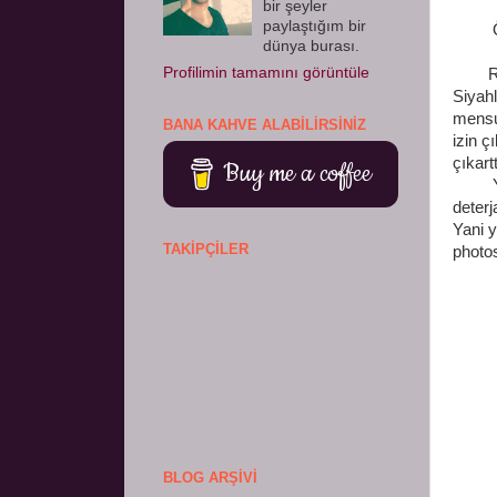
bir şeyler
paylaştığım bir
Önc
dünya burası.
Profilimin tamamını görüntüle
Rekla
Siyahl
mensu
BANA KAHVE ALABILIRSINIZ
izin ç
çıkart
Buy me a coffee
Yine 
deterj
Yani y
TAKIPÇILER
photos
BLOG ARŞIVI