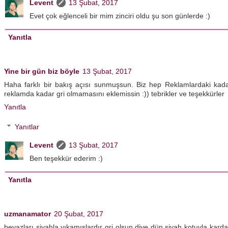
Levent
13 Şubat, 2017
Evet çok eğlenceli bir mim zinciri oldu şu son günlerde :)
Yanıtla
Yine bir gün biz böyle
13 Şubat, 2017
Haha farklı bir bakış açısı sunmuşsun. Biz hep Reklamlardaki kad
reklamda kadar gri olmamasını eklemissin :)) tebrikler ve teşekkürler
Yanıtla
Yanıtlar
Levent
13 Şubat, 2017
Ben teşekkür ederim :)
Yanıtla
uzmanamator
20 Şubat, 2017
beyazları siyahla yıkamışlardır gri olsun diye dün siyah kotuyla kard