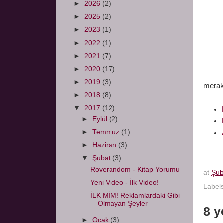
►
2026
(2)
►
2025
(2)
►
2023
(1)
►
2022
(1)
►
2021
(7)
►
2020
(17)
Geldi
►
2019
(3)
merak
►
2018
(8)
▼
2017
(12)
►
Eylül
(2)
►
Temmuz
(1)
►
Haziran
(3)
▼
Şubat
(3)
Roverandom - Kitap Yorumu
at
Şub
Yeni Video - İlk Video!
Label
İLK MİM! Reklamlardaki Gibi
Olmayan Şeyler
8 y
►
Ocak
(3)