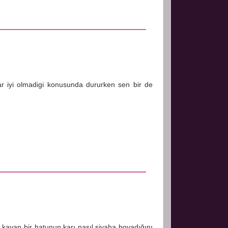
ar iyi olmadigi konusunda dururken sen bir de
a kayan bir hatunun karı nasıl siyaha boyadığını