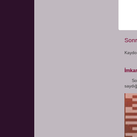
Sonr
Kaydo
İmkan
Son z
saydığ