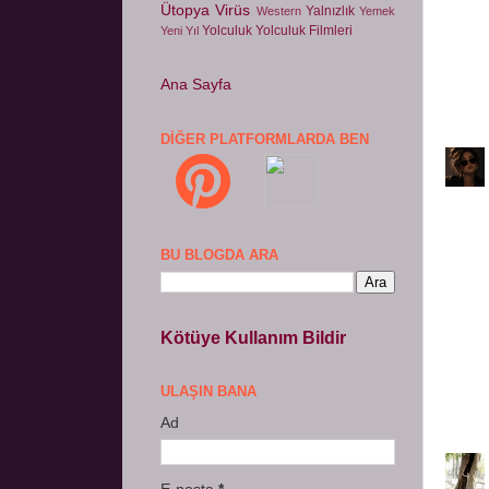
Ütopya
Virüs
Yalnızlık
Western
Yemek
Yolculuk
Yolculuk Filmleri
Yeni Yıl
Ana Sayfa
DIĞER PLATFORMLARDA BEN
BU BLOGDA ARA
Kötüye Kullanım Bildir
ULAŞIN BANA
Ad