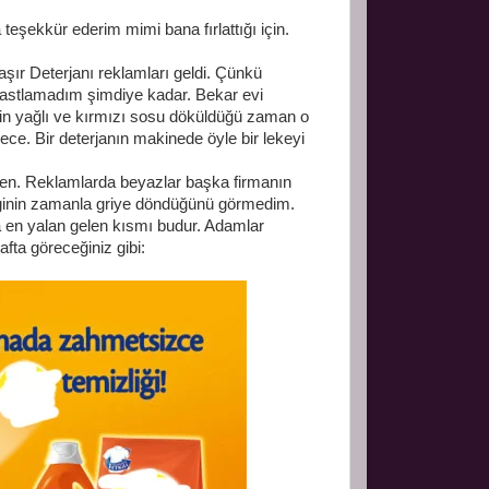
teşekkür ederim mimi bana fırlattığı için.
r Deterjanı reklamları geldi. Çünkü
a rastlamadım şimdiye kadar. Bekar evi
n yağlı ve kırmızı sosu döküldüğü zaman o
ce. Bir deterjanın makinede öyle bir lekeyi
n. Reklamlarda beyazlar başka firmanın
renginin zamanla griye döndüğünü görmedim.
na en yalan gelen kısmı budur. Adamlar
fta göreceğiniz gibi: